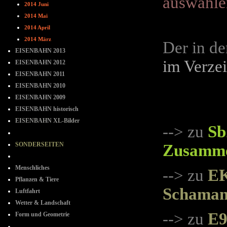
auswähle
2014 Juni
2014 Mai
2014 April
2014 März
Der in d
EISENBAHN 2013
im Verzei
EISENBAHN 2012
EISENBAHN 2011
EISENBAHN 2010
EISENBAHN 2009
EISENBAHN historisch
EISENBAHN XL-Bilder
--> zu
Sb
- - - - - - - -
SONDERSEITEN
Zusamme
--=--=--
Menschliches
--> zu
EK
Pflanzen & Tiere
Schama
Luftfahrt
Wetter & Landschaft
--> zu
E9
Form und Geometrie
+ + + + + +