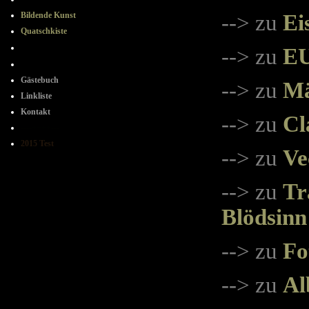
Bildende Kunst
--> zu
Ei
Quatschkiste
- + - + -
--> zu
EU
+ - + -
Gästebuch
--> zu
Mä
Linkliste
Kontakt
--> zu
Cl
----++++---
2015 Test
--> zu
Ve
--> zu
Tr
Blödsinn
--> zu
Fo
--> zu
Al