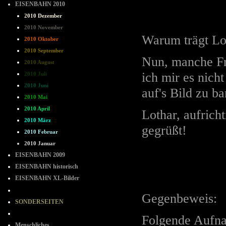
EISENBAHN 2010
2010 Dezember
2010 November
Warum trägt Lo
2010 Oktober
2010 September
Nun, manche Fra
2010 August
ich mir es nich
2010 Juli
2010 Juni
auf's Bild zu b
2010 Mai
2010 April
Lothar, aufrich
2010 März
gegrüßt!
2010 Februar
2010 Januar
EISENBAHN 2009
EISENBAHN historisch
EISENBAHN XL-Bilder
- - - - - - - -
Gegenbeweis:
SONDERSEITEN
--=--=--
Folgende Aufnah
Menschliches