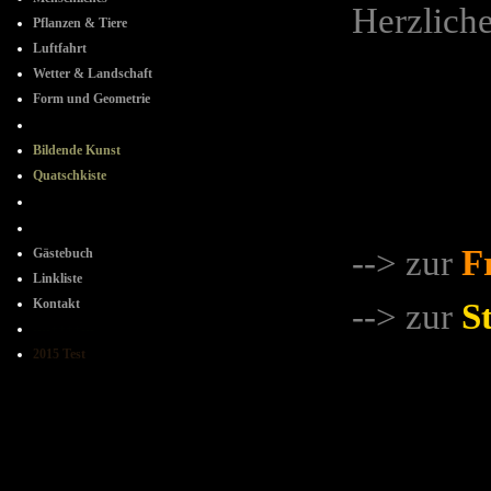
Herzliche
Pflanzen & Tiere
Luftfahrt
Wetter & Landschaft
Form und Geometrie
+ + + + + +
Bildende Kunst
Quatschkiste
- + - + -
+ - + -
-
-> zur
F
Gästebuch
Linkliste
Kontakt
-
-
> zur
St
----++++---
2015 Test