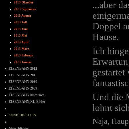
...aber d
2013 Oktober
2013 September
einigerma
2013 August
2013 Juli
Doppel a
2013 Juni
Hause.
2013 Mai
2013 April
Ich hinge
2013 März
2013 Februar
Erwartung
2013 Januar
EISENBAHN 2012
gestartet
EISENBAHN 2011
fantastis
EISENBAHN 2010
EISENBAHN 2009
Und die M
EISENBAHN historisch
EISENBAHN XL-Bilder
lohnt sich
- - - - - - - -
SONDERSEITEN
Naja, Haupt
--=--=--
Menschliches