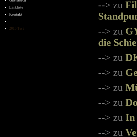
Gästebuch
--> zu
Fi
Linkliste
Standpu
Kontakt
----++++---
--> zu
GY
2015 Test
die Schi
--> zu
DK
--> zu
Ge
--> zu
Mü
--> zu
Do
--> zu
In
--> zu
Ve