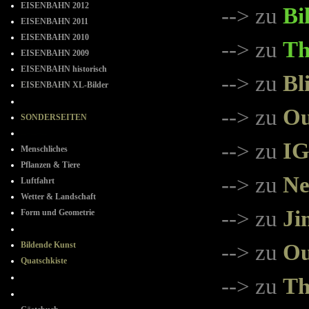
EISENBAHN 2012
--> zu
Bi
EISENBAHN 2011
EISENBAHN 2010
--> zu
Th
EISENBAHN 2009
EISENBAHN historisch
--> zu
Bl
EISENBAHN XL-Bilder
- - - - - - - -
--> zu
Ou
SONDERSEITEN
--=--=--
--> zu
IG
Menschliches
Pflanzen & Tiere
--> zu
Ne
Luftfahrt
Wetter & Landschaft
--> zu
Ji
Form und Geometrie
+ + + + + +
Bildende Kunst
--> zu
Ou
Quatschkiste
- + - + -
--> zu
Th
+ - + -