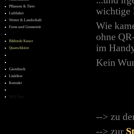
...und ir
Pflanzen & Tiere
wichtige 
Luftfahrt
Wetter & Landschaft
Wie kamen
Form und Geometrie
ohne QR-
+ + + + + +
Bildende Kunst
im Handy
Quatschkiste
- + - + -
Kein Wun
+ - + -
Gästebuch
Linkliste
Kontakt
----++++---
2015 Test
-
->
zu d
-
-> zur
St