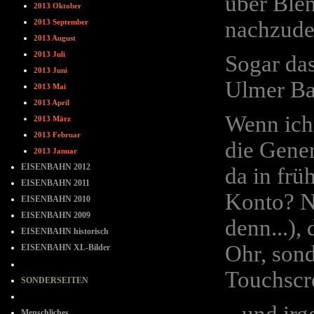
über Blen
2013 Oktober
nachzude
2013 September
2013 August
2013 Juli
Sogar das
2013 Juni
Ulmer Bah
2013 Mai
2013 April
Wenn ich
2013 März
2013 Februar
die Gene
2013 Januar
EISENBAHN 2012
da in frü
EISENBAHN 2011
Konto? Ne
EISENBAHN 2010
EISENBAHN 2009
denn...),
EISENBAHN historisch
Ohr, sond
EISENBAHN XL-Bilder
- - - - - - - -
Touchscre
SONDERSEITEN
--=--=--
Menschliches