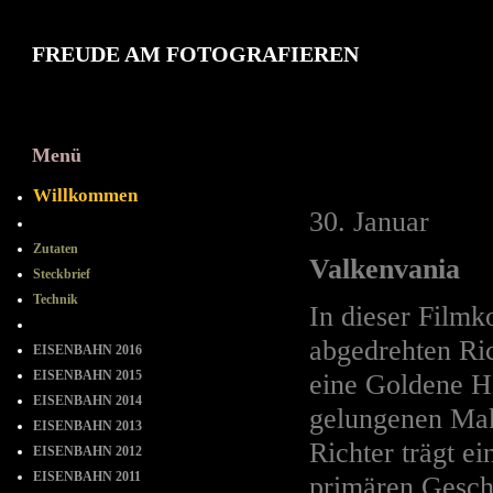
FREUDE AM FOTOGRAFIEREN
Menü
2011 Janua
Willkommen
30. Januar
==-==-==
Zutaten
Valkenvania
Steckbrief
Technik
In dieser Film
= = = = = = = =
abgedrehten Ric
EISENBAHN 2016
EISENBAHN 2015
eine Goldene H
EISENBAHN 2014
gelungenen Mak
EISENBAHN 2013
Richter trägt e
EISENBAHN 2012
EISENBAHN 2011
primären Geschl