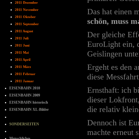
2011 Dezember
Das hat einen 
2011 November
2011 Oktober
schön, muss m
2011 September
2011 August
Der gleiche Eff
2011 Juli
EuroLight ein, 
2011 Juni
Geislingen unt
2011 Mai
2011 April
Ergeht es den a
2011 März
diese Messfahr
2011 Februar
2011 Januar
Ernsthaft: ich 
EISENBAHN 2010
EISENBAHN 2009
dieser Lokfront
EISENBAHN historisch
die relativ klei
EISENBAHN XL-Bilder
- - - - - - - -
Dennoch ist Eu
SONDERSEITEN
machte erneut s
--=--=--
Menschliches