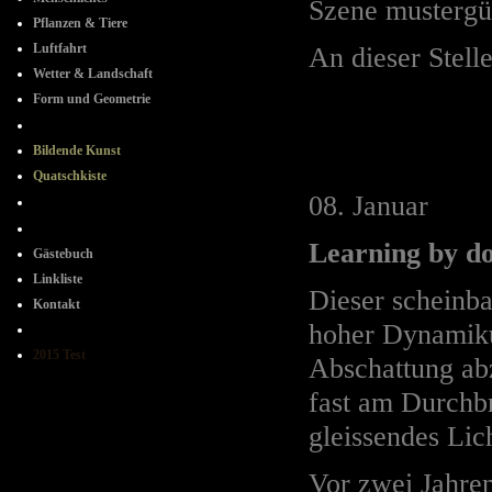
Szene mustergül
Pflanzen & Tiere
Luftfahrt
An dieser Stell
Wetter & Landschaft
Form und Geometrie
+ + + + + +
Bildende Kunst
Quatschkiste
08. Januar
- + - + -
+ - + -
Learning by d
Gästebuch
Linkliste
Dieser scheinba
Kontakt
hoher Dynamiku
----++++---
2015 Test
Abschattung ab
fast am Durchb
gleissendes Lic
Vor zwei Jahren