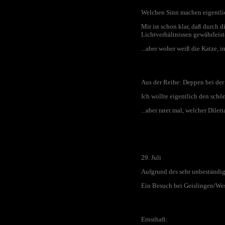
Welchen Sinn machen eigentli
Mir ist schon klar, daß durch 
Lichtverhältnissen gewährleiste
...aber woher weiß die Katze, 
Aus der Reihe: Deppen bei der 
Ich wollte eigentlich den sch
...aber ratet mal, welcher Dilet
29. Juli
Aufgrund des sehr unbeständige
Ein Besuch bei Geislingen/West 
Ernsthaft: