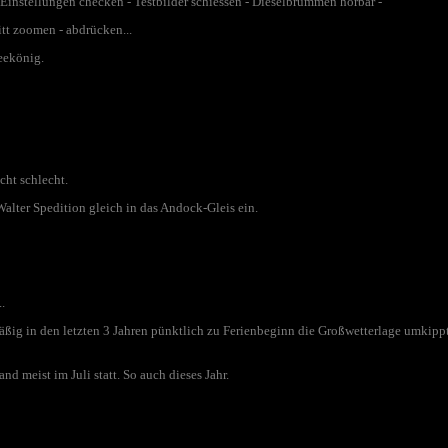
 Einstellungen checken - Testbilder schiessen - Dieselbrummen hörbar -
t zoomen - abdrücken...
neekönig.
cht schlecht.
Walter Spedition gleich in das Andock-Gleis ein.
.
mäßig in den letzten 3 Jahren pünktlich zu Ferienbeginn die Großwetterlage umkip
d meist im Juli statt. So auch dieses Jahr.