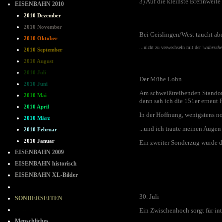
3) Auf die kleinste Brennweit
EISENBAHN 2010
2010 Dezember
2010 November
Bei Geislingen/West taucht abe
2010 Oktober
...nicht zu verwechseln mit der
'wahrsche
2010 September
2010 August
2010 Juli
Der Mühe Lohn.
2010 Juni
Am schweißtreibenden Standort
2010 Mai
dann sah ich die 151er erneut
2010 April
In der Hoffnung, wenigstens no
2010 März
...und ich traute meinen Augen
2010 Februar
2010 Januar
Ein zweiter Sonderzug wurde d
EISENBAHN 2009
EISENBAHN historisch
EISENBAHN XL-Bilder
- - - - - - - -
30. Juli
SONDERSEITEN
--=--=--
Ein Zwischenhoch sorgt für int
Menschliches