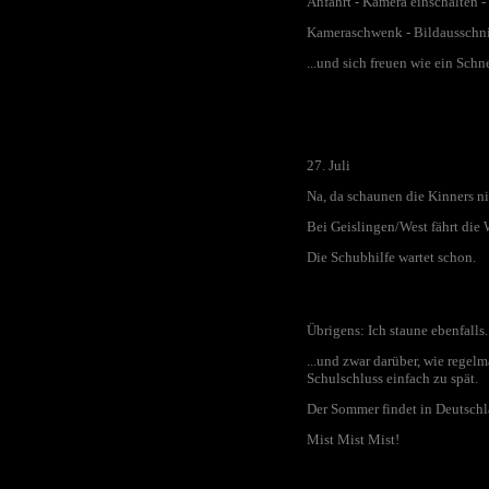
Anfahrt - Kamera einschalten -
Kameraschwenk - Bildausschnit
...und sich freuen wie ein Sch
27. Juli
Na, da schaunen die Kinners ni
Bei Geislingen/West fährt die 
Die Schubhilfe wartet schon.
Übrigens: Ich staune ebenfalls..
...und zwar darüber, wie regel
Schulschluss einfach zu spät.
Der Sommer findet in Deutschlan
Mist Mist Mist!