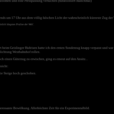
e zoomen und eine Presspassung versuchen (funktioniert manchmal)
nds um 17 Uhr aus dem völlig falschen Licht der wahrscheinlich kürzeste Zug der W
inlich längsten Praline der Welt'
.
 beim Geislinger Hufeisen hatte ich den ersten Sonderzug knapp verpasst
und war 
 Richtung Westbahnhof rollen.
ch einen Güterzug zu erwischen, ging es erneut auf den Ansitz...
 nicht:
ie Steige hoch geschoben.
eressante Bewölkung. Allerhöchste Zeit für ein Experimentalbild.