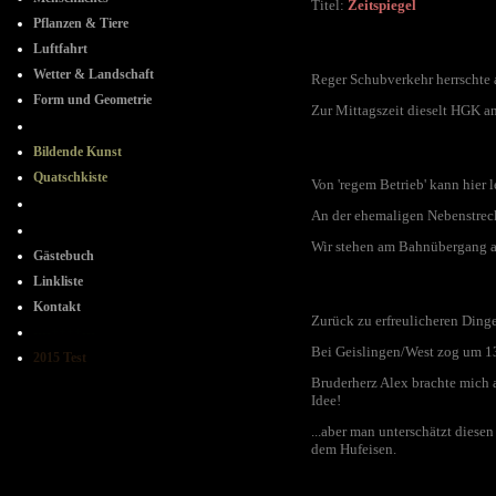
Titel:
Zeitspiegel
Pflanzen & Tiere
Luftfahrt
Wetter & Landschaft
Reger Schubverkehr herrschte a
Form und Geometrie
Zur Mittagszeit dieselt HGK an
+ + + + + +
Bildende Kunst
Quatschkiste
Von 'regem Betrieb' kann hier 
- + - + -
An der ehemaligen Nebenstreck
+ - + -
Wir stehen am Bahnübergang a
Gästebuch
Linkliste
Kontakt
Zurück zu erfreulicheren Dinge
----++++---
Bei Geislingen/West zog um 1
2015 Test
Bruderherz Alex brachte mich 
Idee!
...aber man unterschätzt diesen 
dem Hufeisen.