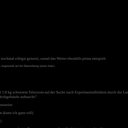
 nochmal eifrigst genutzt, zumal das Wetter ebenfalls prima mitspielt.
es Augenmerk auf die Hausordnung (unten links).
it 1,8 kg schwerem Telezoom auf der Suche nach Experimentalbildern durch die Lan
nhofsgebäude auftaucht?
ensweise:
 (kann ich ganz toll)
)