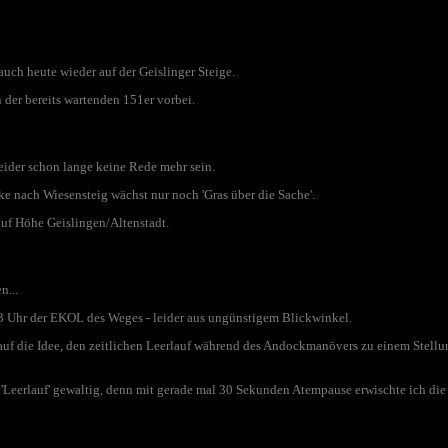
uch heute wieder auf der Geislinger Steige.
 der bereits wartenden 151er vorbei.
leider schon lange keine Rede mehr sein.
e nach Wiesensteig wächst nur noch 'Gras über die Sache'.
uf Höhe Geislingen/Altenstadt.
n...
3 Uhr der EKOL des Weges - leider aus ungünstigem Blickwinkel.
auf die Idee, den zeitlichen Leerlauf während des Andockmanövers zu einem Stell
'Leerlauf' gewaltig,
denn mit gerade mal 30 Sekunden Atempause erwischte ich die G