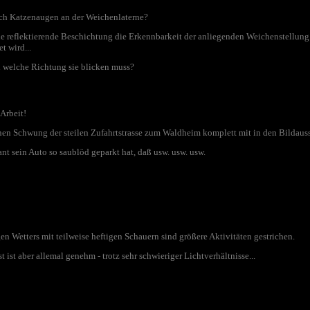
ch Katzenaugen an der Weichenlaterne?
die reflektierende Beschichtung die Erkennbarkeit der anliegenden Weichenstellun
t wird...
in welche Richtung sie blicken muss?
Arbeit!
önen Schwung der steilen Zufahrtstrasse zum Waldheim komplett mit in den Bildauss
tant sein Auto so saublöd geparkt hat, daß usw. usw. usw.
n Wetters mit teilweise heftigen Schauern sind größere Aktivitäten gestrichen.
ist aber allemal genehm - trotz sehr schwieriger Lichtverhältnisse...