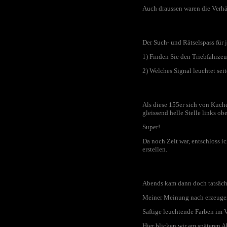
Auch draussen waren die Verhä
Der Such- und Rätselspass für 
1) Finden Sie den Triebfahrzeu
2) Welches Signal leuchtet sei
Als diese 155er sich von Kuche
gleissend helle Stelle links o
Super!
Da noch Zeit war, entschloss 
erstellen.
Abends kam dann doch tatsächl
Meiner Meinung nach erzeuge
Saftige leuchtende Farben im V
Hier blicken wir am späteren 