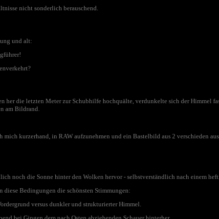
ltnisse nicht sonderlich berauschend.
jung und alt:
gführer!
tenverkehrt?
n her die letzten Meter zur Schubhilfe hochquälte, verdunkelte sich der Himmel fast
ben am Bildrand.
ich mich kurzerhand, in RAW aufzunehmen und ein Bastelbild aus 2 verschieden au
ich noch die Sonne hinter den Wolken hervor - selbstverständlich nach einem heft
n diese Bedingungen die schönsten Stimmungen:
ordergrund versus dunkler und strukturierter Himmel.
Abend bei Gingen dem nach Osten abziehenden Schauer hinterher.