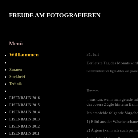
FREUDE AM FOTOGRAFIEREN
Menü
2010 Juli
Willkommen
31. Juli
==-==-==
Der letzte Tag des Monats wird
Zutaten
Selbstverständlich legen dabei wir gross
Steckbrief
Technik
Hmmm...
= = = = = = = =
EISENBAHN 2016
...was tun, wenn man gerade m
das Josera Zügle hinterm Bah
EISENBAHN 2015
EISENBAHN 2014
Ich empfehle folgende Vorgeh
EISENBAHN 2013
1) Blöd aus der Wäsche schauen
EISENBAHN 2012
2) Ärgern (kann ich auch prima
EISENBAHN 2011