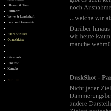
Pflanzen & Tiere
noch Ausnahmen
Luftfahrt
...welche wir a
Wetter & Landschaft
Form und Geometrie
Darüber hinaus 
+ + + + + +
Bildende Kunst
wir heute kaum 
Quatschkiste
manche wehmüt
- + - + -
+ - + -
Gästebuch
Linkliste
Kontakt
----++++---
DuskShot - Par
2015 Test
Nicht jeder Zie
Dämmerungsbedi
andere Darstell