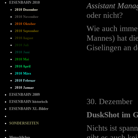
EISENBAHN 2010
Assistant Mana
2010 Dezember
oder nicht?
2010 November
2010 Oktober
Wie auch immer
2010 September
Mannes) hat die
2010 August
Giselingen an de
2010 Juli
2010 Juni
2010 Mai
2010 April
2010 März
2010 Februar
2010 Januar
EISENBAHN 2009
30. Dezember
EISENBAHN historisch
EISENBAHN XL-Bilder
DuskShot im Ge
- - - - - - - -
SONDERSEITEN
Nichts ist spann
--=--=--
gibt es auch ke
Menschliches