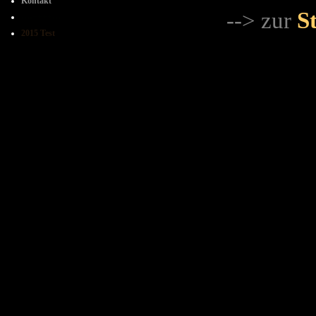
Kontakt
-
-
> zur
St
----++++---
2015 Test