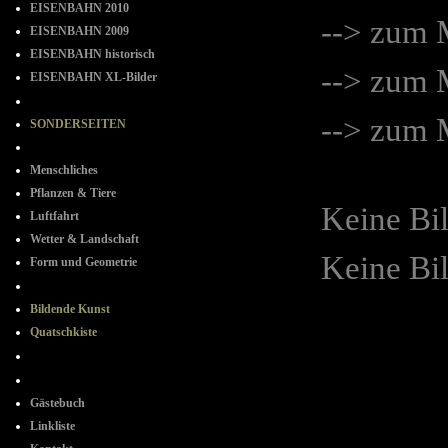
EISENBAHN 2010
--> zum
EISENBAHN 2009
EISENBAHN historisch
--> zum
EISENBAHN XL-Bilder
- - - - - - - -
--> zum
SONDERSEITEN
--=--=--
Menschliches
Pflanzen & Tiere
Keine Bi
Luftfahrt
Wetter & Landschaft
Keine Bi
Form und Geometrie
+ + + + + +
Bildende Kunst
Quatschkiste
- + - + -
+ - + -
Gästebuch
Linkliste